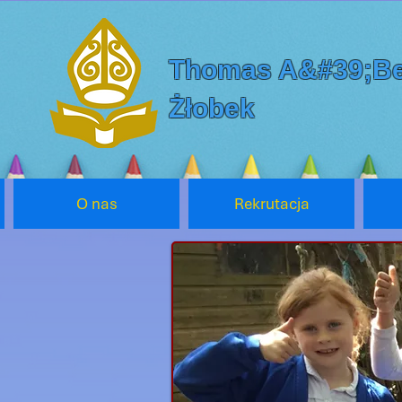
Thomas A&#39;Be
Żłobek
O nas
Rekrutacja