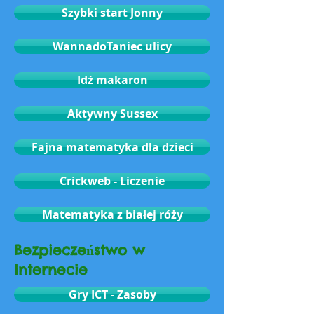
Szybki start Jonny
WannadoTaniec ulicy
Idź makaron
Aktywny Sussex
Fajna matematyka dla dzieci
Crickweb - Liczenie
Matematyka z białej róży
Bezpieczeństwo w
Internecie
Gry ICT - Zasoby