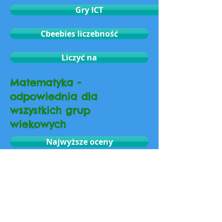
Gry ICT
Cbeebies liczebność
Liczyć na
Matematyka -
odpowiednia dla
wszystkich grup
wiekowych
Najwyższe oceny
BBC Bitesize - Matematyka
Doodle matematyka
Oxford Owl - Matematyka