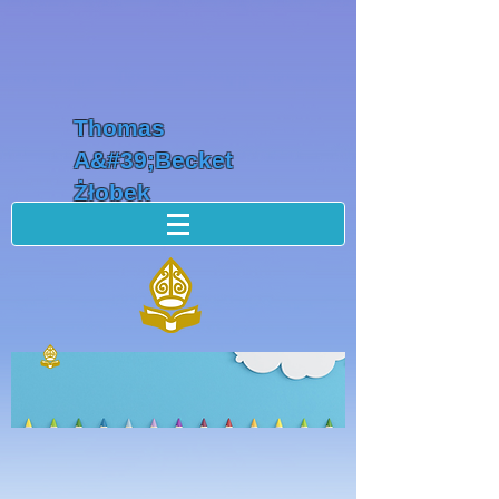
Thomas
A&#39;Becket
Żłobek