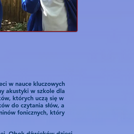
ieci w nauce kluczowych
y akustyki w szkole dla
ów, których uczą się w
ków do czytania słów, a
minów fonicznych, który
żej. Obok dźwięków dzieci