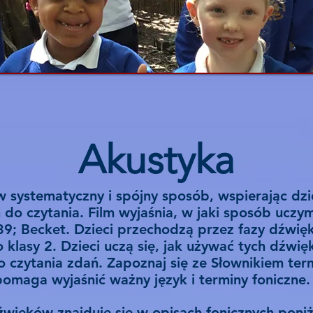
Akustyka
w systematyczny i spójny sposób, wspierając dz
o czytania. Film wyjaśnia, w jaki sposób uczym
; Becket. Dzieci przechodzą przez fazy dźwięk
 klasy 2. Dzieci uczą się, jak używać tych dźwię
 czytania zdań. Zapoznaj się ze Słownikiem ter
pomaga wyjaśnić ważny język i terminy foniczne.
źwięków znajduje się w opisach fonicznych poni