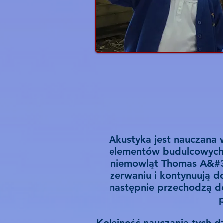
Akustyka jest nauczana 
elementów budulcowych d
niemowląt Thomas A&#39
zerwaniu i kontynuują do
następnie przechodzą do
Kolejność nauczania tych d