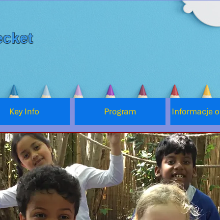
cket
Key Info
Program
Informacje 