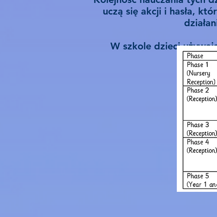
uczą się akcji i hasła, 
działan
W szkole dzieci używa