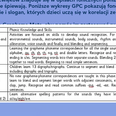
które śpiewają. Poniższe wykresy GPC pokazują fo
ie i slogan, których dzieci uczą się w korelacji z
ją Grapheme Mats, aby pomóc im zastosować sw
pisaniu. Są one pokazane poniżej.