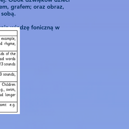
nem, grafem; oraz obraz,
e sobą.
oją wiedzę foniczną w