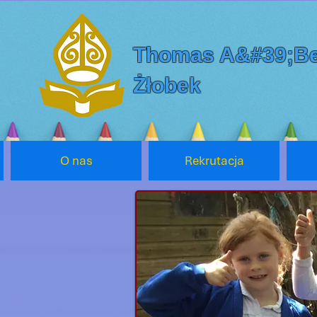
Thomas A&#39;Be
Żłobek
O nas
Rekrutacja