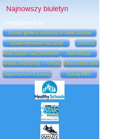
Najnowszy biuletyn
Przydatne linki
Strona główna edukacji w West Sussex
Tabele wyników dla szkół
OFSTED
Klub Opieki nad Dzieckiem
Rekrutacja
Widok nadrzędny — Ofsted
Oksfordzka Sowa
Departament Edukacji
Szkoły BBC