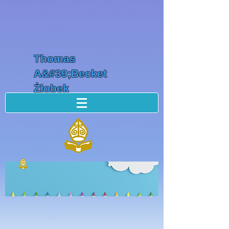
Thomas
A&#39;Becket
Żłobek