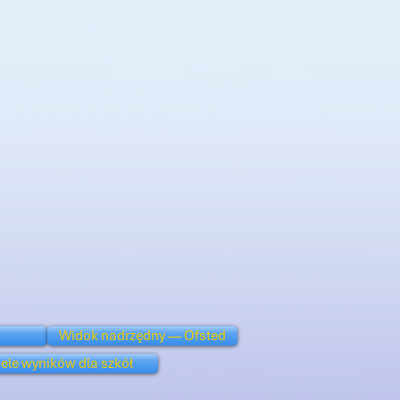
Widok nadrzędny — Ofsted
ele wyników dla szkół