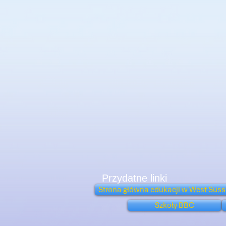
Przydatne linki
Strona główna edukacji w West Suss
Szkoły BBC