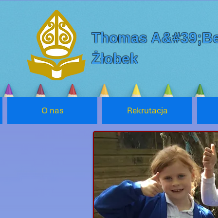
Thomas A&#39;Be
Żłobek
O nas
Rekrutacja