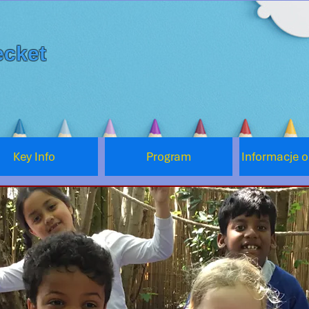
cket
Key Info
Program
Informacje 