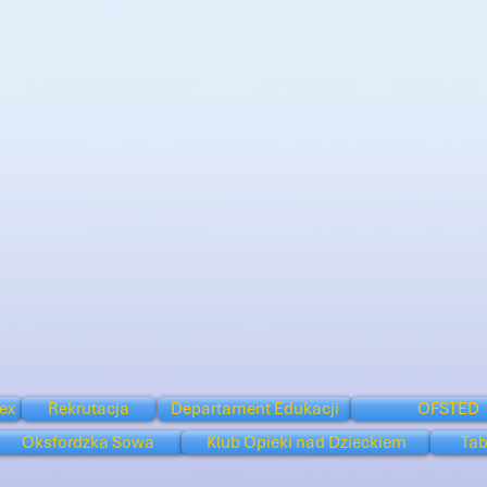
ex
Rekrutacja
Departament Edukacji
OFSTED
Oksfordzka Sowa
Klub Opieki nad Dzieckiem
Tab