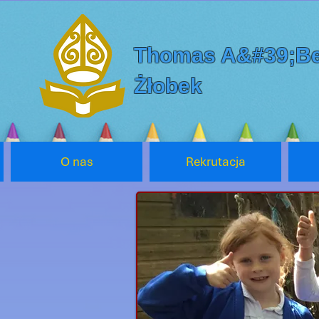
Thomas A&#39;Be
Żłobek
O nas
Rekrutacja