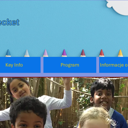
cket
Key Info
Program
Informacje 