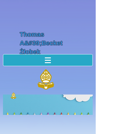
Thomas
A&#39;Becket
Żłobek