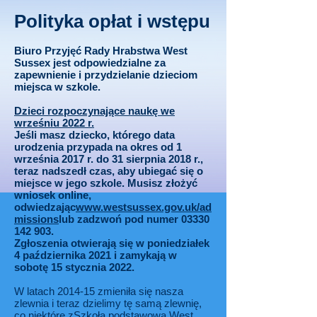
Polityka opłat i wstępu
Biuro Przyjęć Rady Hrabstwa West
Sussex jest odpowiedzialne za
zapewnienie i przydzielanie dzieciom
miejsca w szkole.
Dzieci rozpoczynające naukę we
wrześniu 2022 r.
Jeśli masz dziecko, którego data
urodzenia przypada na okres od 1
września 2017 r. do 31 sierpnia 2018 r.,
teraz nadszedł czas, aby ubiegać się o
miejsce w jego szkole. Musisz złożyć
wniosek online,
odwiedzając
www.westsussex.gov.uk/ad
missions
lub zadzwoń pod numer
03330
142 903
.
Zgłoszenia otwierają się w poniedziałek
4 października 2021 i zamykają w
sobotę 15 stycznia 2022.
W latach 2014-15 zmieniła się nasza
zlewnia i teraz dzielimy tę samą zlewnię,
co niektóre z
Szkoła podstawowa West