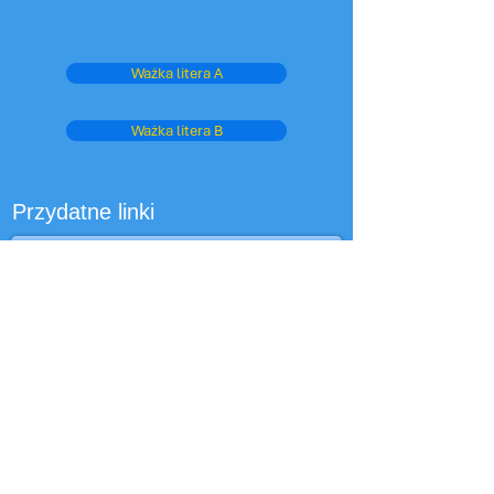
Ważka litera A
Ważka litera B
Przydatne linki
Strona główna edukacji w West Sussex
Tabele wyników dla szkół
OFSTED
Klub Opieki nad Dzieckiem
Rekrutacja
Widok nadrzędny — Ofsted
Oksfordzka Sowa
Departament Edukacji
Szkoły BBC