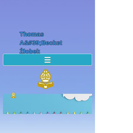
Thomas
A&#39;Becket
Żłobek