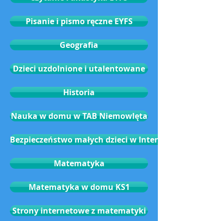
Pisanie i pismo ręczne EYFS
Geografia
Dzieci uzdolnione i utalentowane
Historia
Nauka w domu w TAB Niemowlęta
Bezpieczeństwo małych dzieci w Internecie
Matematyka
Matematyka w domu KS1
Strony internetowe z matematyki