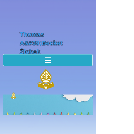
Thomas
A&#39;Becket
Żłobek