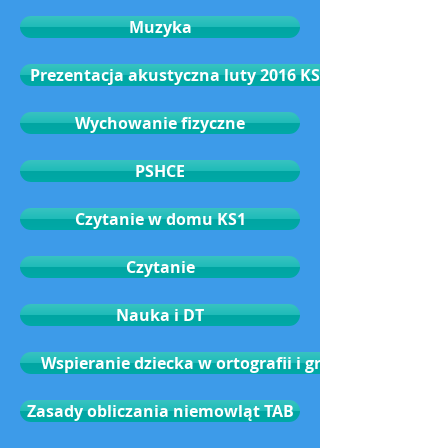
Muzyka
Prezentacja akustyczna luty 2016 KS1
Wychowanie fizyczne
PSHCE
Czytanie w domu KS1
Czytanie
Nauka i DT
Wspieranie dziecka w ortografii i gramatyce
Zasady obliczania niemowląt TAB