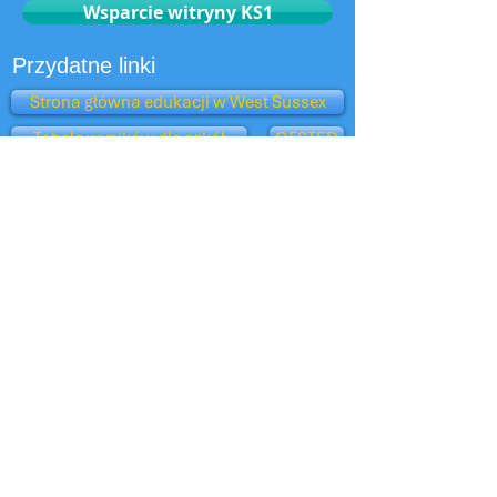
Wsparcie witryny KS1
Przydatne linki
Strona główna edukacji w West Sussex
Tabele wyników dla szkół
OFSTED
Klub Opieki nad Dzieckiem
Rekrutacja
Widok nadrzędny — Ofsted
Oksfordzka Sowa
Departament Edukacji
Szkoły BBC