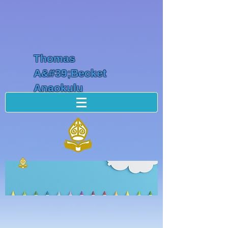
Thomas
A&#39;Becket
Anaokulu