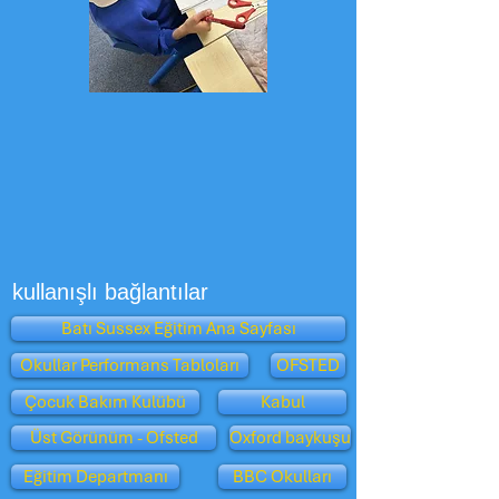
kullanışlı bağlantılar
Batı Sussex Eğitim Ana Sayfası
Okullar Performans Tabloları
OFSTED
Çocuk Bakım Kulübü
Kabul
Üst Görünüm - Ofsted
Oxford baykuşu
Eğitim Departmanı
BBC Okulları