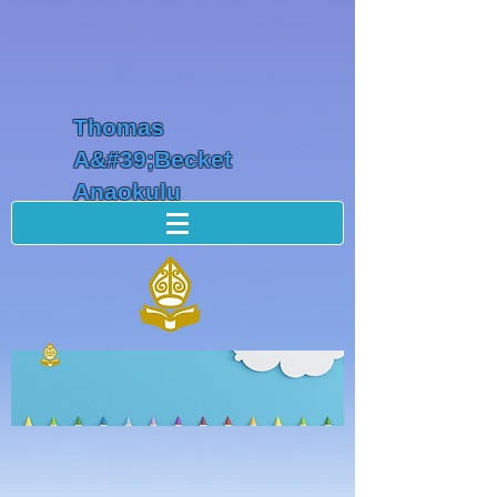
Thomas
A&#39;Becket
Anaokulu