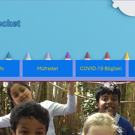
cket
fo
Müfredat
COVID-19 Bilgileri