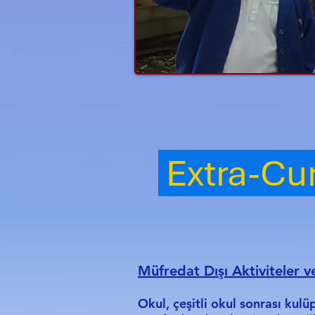
Extra-Cur
Müfredat Dışı Aktiviteler v
Okul, çeşitli okul sonrası kulüp