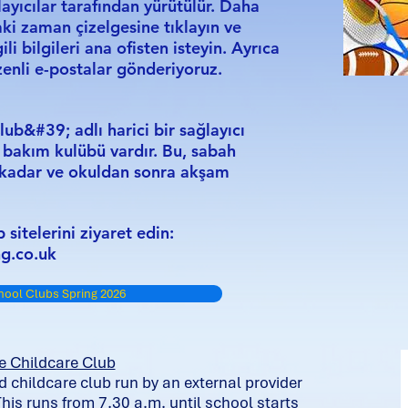
ğlayıcılar tarafından yürütülür. Daha
daki zaman çizelgesine tıklayın ve
ili bilgileri ana ofisten isteyin. Ayrıca
zenli e-postalar gönderiyoruz.
ub&#39; adlı harici bir sağlayıcı
 bakım kulübü vardır. Bu, sabah
kadar ve okuldan sonra akşam
 sitelerini ziyaret edin:
g.co.uk
chool Clubs Spring 2026
e Childcare Club
 childcare club run by an external provider
This runs from 7.30 a.m. until school starts