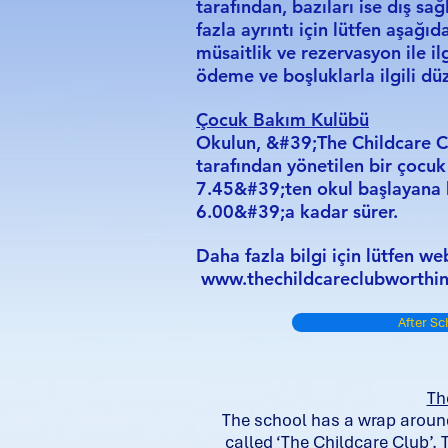
tarafından, bazıları ise dış sa
fazla ayrıntı için lütfen aşağı
müsaitlik ve rezervasyon ile ilg
ödeme ve boşluklarla ilgili dü
Çocuk Bakım Kulübü
Okulun, &#39;The Childcare Cl
tarafından yönetilen bir çocuk
7.45&#39;ten okul başlayana 
6.00&#39;a kadar sürer.
Daha fazla bilgi için lütfen web
www.thechildcareclubworthin
After S
Th
The school has a wrap around
called ‘The Childcare Club’. 