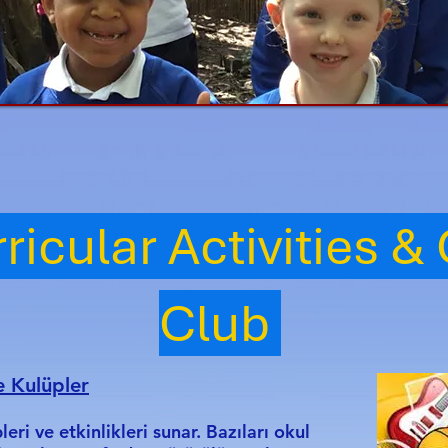
ricular Activities &
Club
e Kulüpler
leri ve etkinlikleri sunar. Bazıları okul