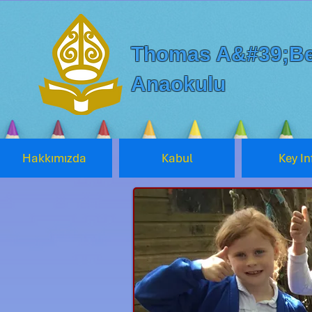
Thomas A&#39;Be
Anaokulu
Hakkımızda
Kabul
Key In