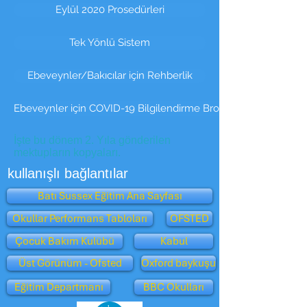
Eylül 2020 Prosedürleri
Tek Yönlü Sistem
Ebeveynler/Bakıcılar için Rehberlik
Ebeveynler için COVID-19 Bilgilendirme Broşürü
İşte bu dönem 2. Yıla gönderilen
mektupların kopyaları.
kullanışlı bağlantılar
Batı Sussex Eğitim Ana Sayfası
Okullar Performans Tabloları
OFSTED
Çocuk Bakım Kulübü
Kabul
Üst Görünüm - Ofsted
Oxford baykuşu
Eğitim Departmanı
BBC Okulları