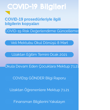
COVID-19 Bilgileri
COVID-19 prosedürleriyle ilgili
bilgilerin kopyaları
COVID-19 Risk Değerlendirme Güncellemesi Ocak 2022
Veli Mektubu Okul Dönüşü 8 Mart
Uzaktan Eğitim Temini Ocak 2021
Okula Devam Eden Çocuklara Mektup 7.1.21
COVID19 GÖNDER Bilgi Raporu
Uzaktan Öğrenenlere Mektup 7.1.21
Finansman Bilgilerini Yakalayın