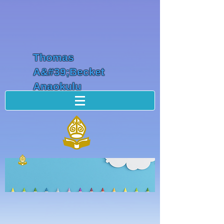
Thomas
A&#39;Becket
Anaokulu