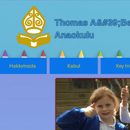
Thomas A&#39;Be
Anaokulu
Hakkımızda
Kabul
Key In