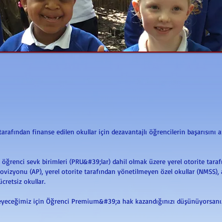
rafından finanse edilen okullar için dezavantajlı öğrencilerin başarısını a
öğrenci sevk birimleri (PRU&#39;lar) dahil olmak üzere yerel otorite tarafı
provizyonu (AP), yerel otorite tarafından yönetilmeyen özel okullar (NMSS),
cretsiz okullar.
yeceğimiz için Öğrenci Premium&#39;a hak kazandığınızı düşünüyorsanız b