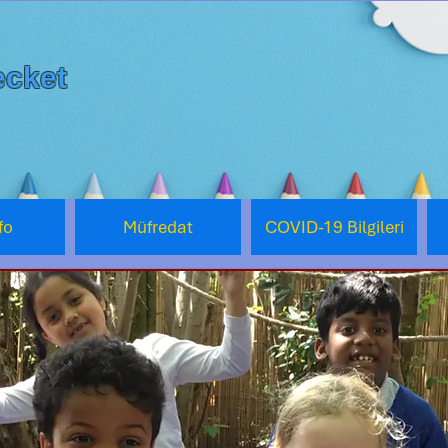
cket
fo
Müfredat
COVID-19 Bilgileri