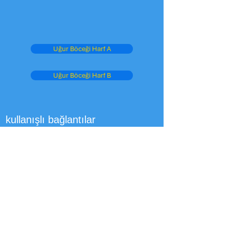
Uğur Böceği Harf A
Uğur Böceği Harf B
kullanışlı bağlantılar
Batı Sussex Eğitim Ana Sayfası
Okullar Performans Tabloları
OFSTED
Çocuk Bakım Kulübü
Kabul
Üst Görünüm - Ofsted
Oxford baykuşu
Eğitim Departmanı
BBC Okulları