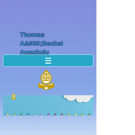
Thomas
A&#39;Becket
Anaokulu