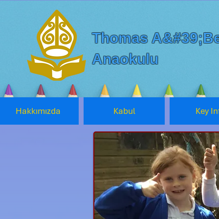
Thomas A&#39;Be
Anaokulu
Hakkımızda
Kabul
Key In