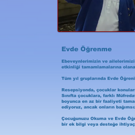
Evde Öğrenme
Ebeveynlerimizin ve ailelerimizi
etkinliği tamamlamalarına olana
Tüm yıl gruplarında Evde Öğrenim
Resepsiyonda, çocuklar konuları
Sınıfta çocuklara, farklı Müfred
boyunca en az bir faaliyeti tam
ediyoruz, ancak onların bağımsı
Çocuğunuzu Okuma ve Evde Öğren
bir ek bilgi veya desteğe ihtiy