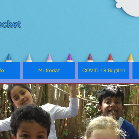
cket
fo
Müfredat
COVID-19 Bilgileri