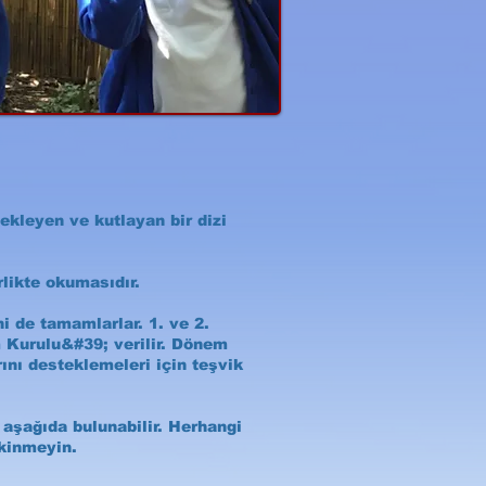
tekleyen ve kutlayan bir dizi
rlikte okumasıdır.
 de tamamlarlar. 1. ve 2.
im Kurulu&#39; verilir. Dönem
ını desteklemeleri için teşvik
aşağıda bulunabilir. Herhangi
ekinmeyin.