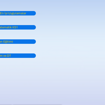
 En İyi Uygulamalar
atematik KS1
n Eğitimi
im ve DT