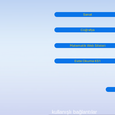
Sanat
Coğrafya
Matematik Web Siteleri
Evde Okuma KS1
kullanışlı bağlantılar