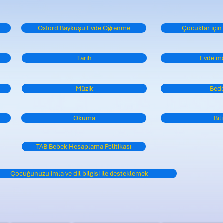
Oxford Baykuşu Evde Öğrenme
Seçim Panosu Yaz
Çocuklar için
Tarih
Evde m
Müzik
Bede
Okuma
Bil
TAB Bebek Hesaplama Politikası
Çocuğunuzu imla ve dil bilgisi ile desteklemek