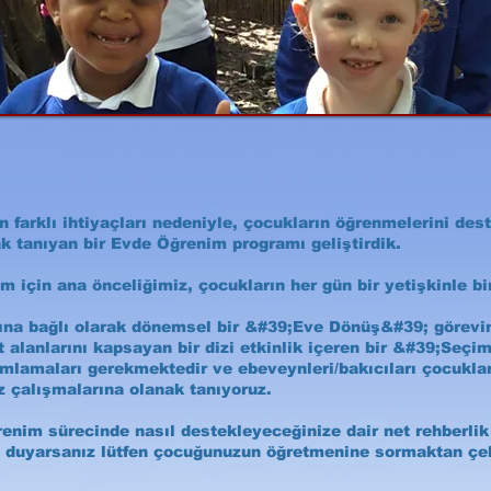
n farklı ihtiyaçları nedeniyle, çocukların öğrenmelerini des
k tanıyan bir Evde Öğrenim programı geliştirdik.
 için ana önceliğimiz, çocukların her gün bir yetişkinle bi
na bağlı olarak dönemsel bir &#39;Eve Dönüş&#39; görevini
at alanlarını kapsayan bir dizi etkinlik içeren bir &#39;Seç
amlamaları gerekmektedir ve ebeveynleri/bakıcıları çocuklar
z çalışmalarına olanak tanıyoruz.
im sürecinde nasıl destekleyeceğinize dair net rehberlik 
aç duyarsanız lütfen çocuğunuzun öğretmenine sormaktan ç