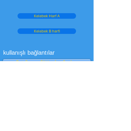
Kelebek Harf A
Kelebek B harfi
kullanışlı bağlantılar
Batı Sussex Eğitim Ana Sayfası
Okullar Performans Tabloları
OFSTED
Çocuk Bakım Kulübü
Kabul
Üst Görünüm - Ofsted
Oxford baykuşu
Eğitim Departmanı
BBC Okulları