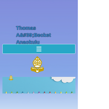
Thomas
A&#39;Becket
Anaokulu