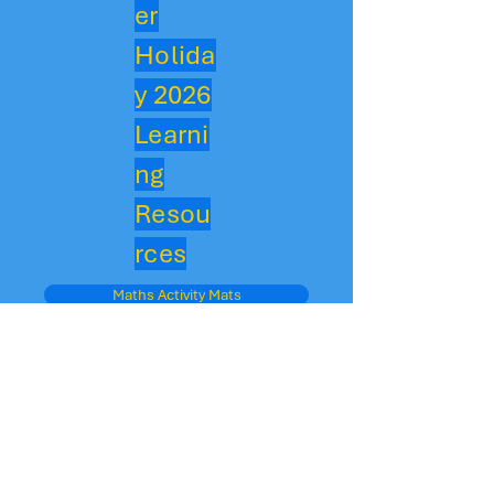
er
Holida
y 2026
Learni
ng
Resou
rces
Maths Activity Mats
Phase 3 Tricky Word Cards
Write Simple Sentences
Phase 2 Tricky Word Cards