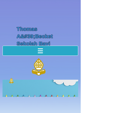
Thomas
A&#39;Becket
Sekolah Bayi