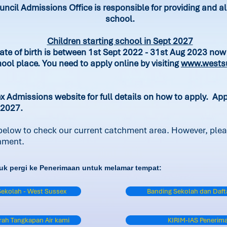
cil Admissions Office is responsible for providing and all
school.
Children starting school in Sept 2027
ate of birth is between 1st Sept 2022 - 31st Aug 2023 now 
hool place. You need to apply online by visiting
www.westsu
ex Admissions website for full details on how to apply. Ap
 2027.
 below to check our current catchment area. However, plea
chment.
uk pergi ke Penerimaan untuk melamar tempat:
ekolah - West Sussex
Banding Sekolah dan Daft
rah Tangkapan Air kami
KIRIM-IAS Penerim