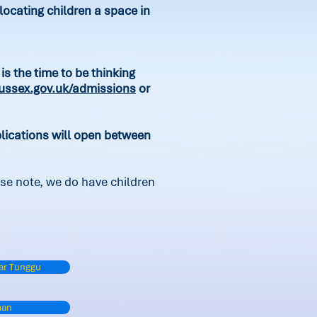
ocating children a space in
is the time to be thinking
ssex.gov.uk/admissions
or
plications will open between
se note, we do have children
ar Tunggu
aan