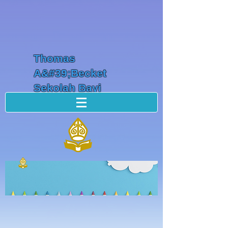
Thomas
A&#39;Becket
Sekolah Bayi