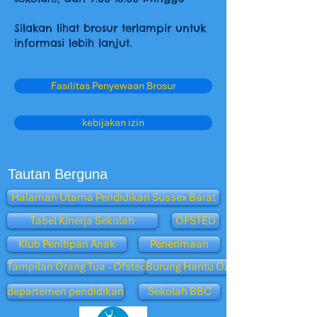
Silakan lihat brosur terlampir untuk
informasi lebih lanjut.
Fasilitas Penyewaan Brosur
kebijakan izin
Tautan Berguna
Halaman Utama Pendidikan Sussex Barat
Tabel Kinerja Sekolah
OFSTED
Klub Penitipan Anak
Penerimaan
Tampilan Orang Tua - Ofsted
Burung Hantu Oxford
departemen pendidikan
Sekolah BBC