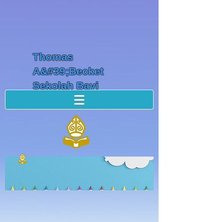
Thomas
A&#39;Becket
Sekolah Bayi