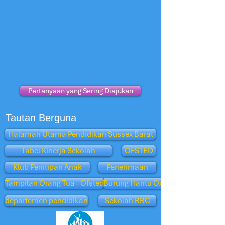
Pertanyaan yang Sering Diajukan
Tautan Berguna
Halaman Utama Pendidikan Sussex Barat
Tabel Kinerja Sekolah
OFSTED
Klub Penitipan Anak
Penerimaan
Tampilan Orang Tua - Ofsted
Burung Hantu Oxford
departemen pendidikan
Sekolah BBC