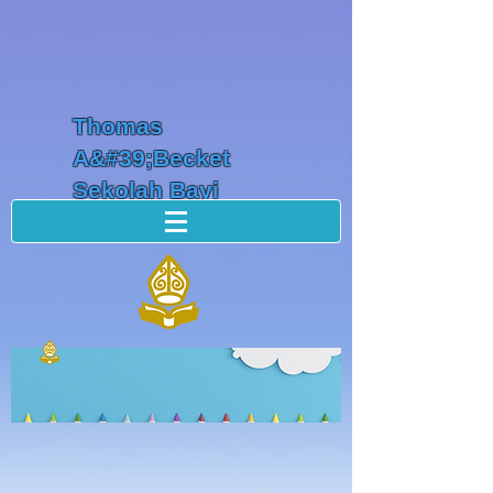
Thomas
A&#39;Becket
Sekolah Bayi