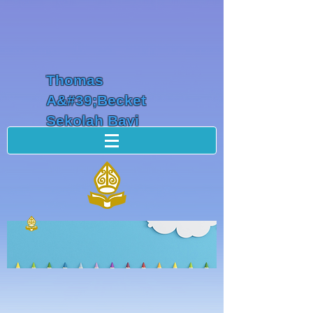
Thomas
A&#39;Becket
Sekolah Bayi