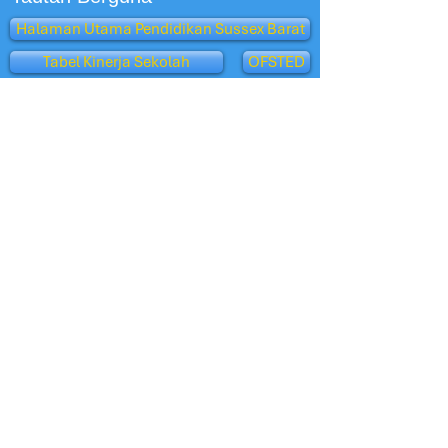
Halaman Utama Pendidikan Sussex Barat
Tabel Kinerja Sekolah
OFSTED
Klub Penitipan Anak
Penerimaan
Tampilan Orang Tua - Ofsted
Burung Hantu Oxford
departemen pendidikan
Sekolah BBC