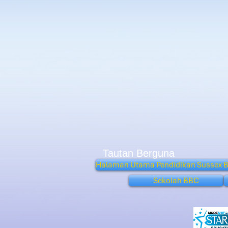
Tautan Berguna
Halaman Utama Pendidikan Sussex B
Sekolah BBC