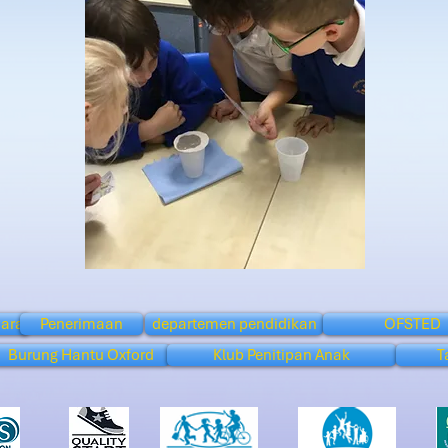
arat
Penerimaan
departemen pendidikan
OFSTED
Burung Hantu Oxford
Klub Penitipan Anak
T