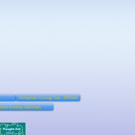
Tampilan Orang Tua - Ofsted
abel Kinerja Sekolah