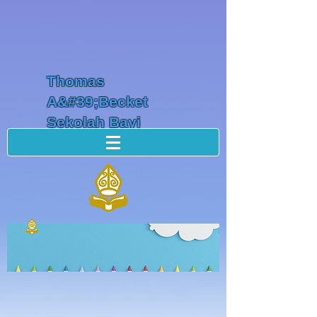
Thomas
A&#39;Becket
Sekolah Bayi