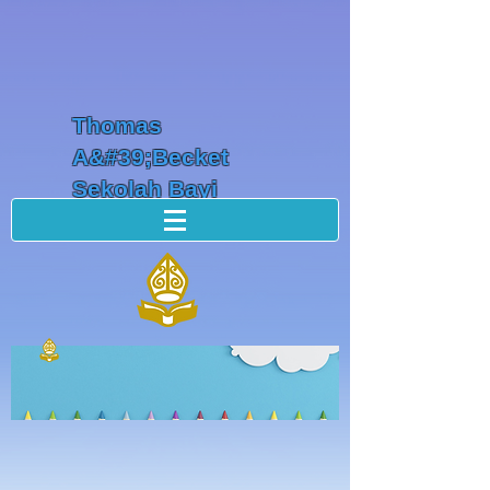
Thomas
A&#39;Becket
Sekolah Bayi