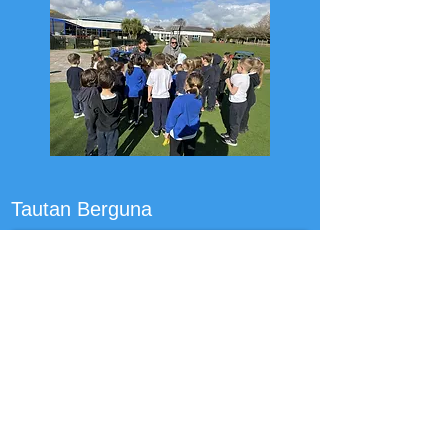
Tautan Berguna
Halaman Utama Pendidikan Sussex Barat
Tabel Kinerja Sekolah
OFSTED
Klub Penitipan Anak
Penerimaan
Tampilan Orang Tua - Ofsted
Burung Hantu Oxford
departemen pendidikan
Sekolah BBC