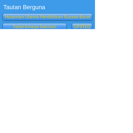
Tautan Berguna
Halaman Utama Pendidikan Sussex Barat
Tabel Kinerja Sekolah
OFSTED
Klub Penitipan Anak
Penerimaan
Tampilan Orang Tua - Ofsted
Burung Hantu Oxford
departemen pendidikan
Sekolah BBC