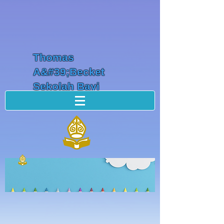
Thomas
A&#39;Becket
Sekolah Bayi