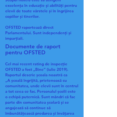
excelența în educație și abilități pentru
elevii de toate vârstele și în îngrijirea
copiilor și tinerilor.
OFSTED raportează direct
Parlamentului. Sunt independenți și
imparțiali.
Documente de raport
pentru OFSTED
Cel mai recent rating de inspecție
OFSTED a fost „Bine” (iulie 2019).
Raportul descrie școala noastră ca
„A școală îngrijită, prietenoasă cu
comunitatea, unde elevii sunt în centrul
a tot ceea ce fac. Personalul școlii este
o echipă puternică. Sunt mândri că fac
parte din comunitatea școlară și se
angajează să continue să
îmbunătățească predarea și învățarea