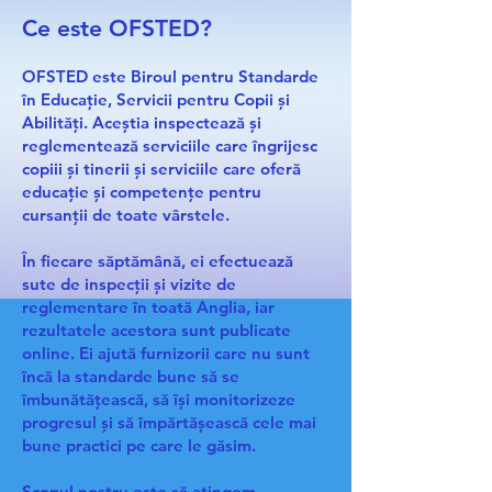
Ce este OFSTED?
OFSTED este Biroul pentru Standarde
în Educație, Servicii pentru Copii și
Abilități. Aceștia inspectează și
reglementează serviciile care îngrijesc
copiii și tinerii și serviciile care oferă
educație și competențe pentru
cursanții de toate vârstele.
În fiecare săptămână, ei efectuează
sute de inspecții și vizite de
reglementare în toată Anglia, iar
rezultatele acestora sunt publicate
online. Ei ajută furnizorii care nu sunt
încă la standarde bune să se
îmbunătățească, să își monitorizeze
progresul și să împărtășească cele mai
bune practici pe care le găsim.
Scopul nostru este să atingem