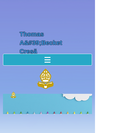
Thomas
A&#39;Becket
Creșă