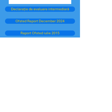
Declarație de evaluare intermediară
Ofsted Report December 2024
Raport Ofsted iulie 2015
Raport Ofsted iulie 2019
Link-uri utile
Pagina principală a educației West Sussex
Tabelele de performanță ale școlilor
OFSTED
Clubul de îngrijire a copiilor
Admiteri
Vedere părinte - Ofsted
Bufniță Oxford
Departamentul pentru Educație
Școlile BBC