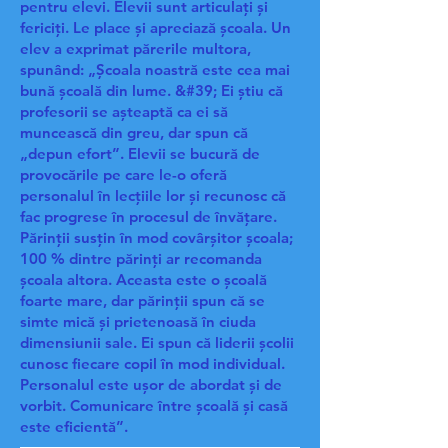
pentru elevi. Elevii sunt articulați și
fericiți. Le place și apreciază școala. Un
elev a exprimat părerile multora,
spunând: „Școala noastră este cea mai
bună școală din lume. &#39; Ei știu că
profesorii se așteaptă ca ei să
muncească din greu, dar spun că
„depun efort”. Elevii se bucură de
provocările pe care le-o oferă
personalul în lecțiile lor și recunosc că
fac progrese în procesul de învățare.
Părinții susțin în mod covârșitor școala;
100 % dintre părinți ar recomanda
școala altora. Aceasta este o școală
foarte mare, dar părinții spun că se
simte mică și prietenoasă în ciuda
dimensiunii sale. Ei spun că liderii școlii
cunosc fiecare copil în mod individual.
Personalul este ușor de abordat și de
vorbit. Comunicare între școală și casă
este eficientă”.