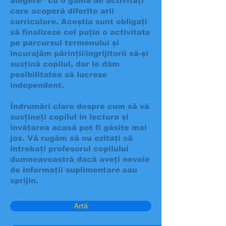
alegere” cu o gamă de activități
care acoperă diferite arii
curriculare. Aceștia sunt obligați
să finalizeze cel puțin o activitate
pe parcursul termenului și
încurajăm părinții/îngrijitorii să-și
susțină copilul, dar le dăm
posibilitatea să lucreze
independent.
Îndrumări clare despre cum să vă
susțineți copilul în lectura și
învățarea acasă pot fi găsite mai
jos. Vă rugăm să nu ezitați să
întrebați profesorul copilului
dumneavoastră dacă aveți nevoie
de informații suplimentare sau
sprijin.
Artă