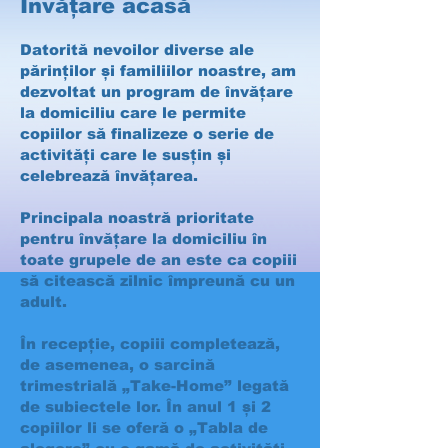
Învățare acasă
Datorită nevoilor diverse ale
părinților și familiilor noastre, am
dezvoltat un program de învățare
la domiciliu care le permite
copiilor să finalizeze o serie de
activități care le susțin și
celebrează învățarea.
Principala noastră prioritate
pentru învățare la domiciliu în
toate grupele de an este ca copiii
să citească zilnic împreună cu un
adult.
În recepție, copiii completează,
de asemenea, o sarcină
trimestrială „Take-Home” legată
de subiectele lor. În anul 1 și 2
copiilor li se oferă o „Tabla de