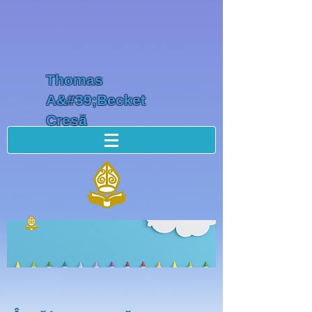
Thomas
A&#39;Becket
Creșă