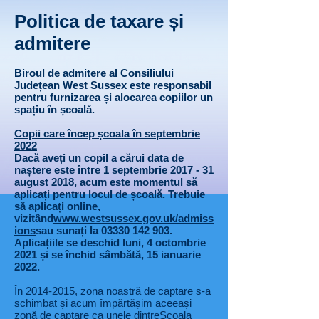
Politica de taxare și
admitere
Biroul de admitere al Consiliului
Județean West Sussex este responsabil
pentru furnizarea și alocarea copiilor un
spațiu în școală.
Copii care încep școala în septembrie
2022
Dacă aveți un copil a cărui data de
naștere este între 1 septembrie 2017 - 31
august 2018, acum este momentul să
aplicați pentru locul de școală. Trebuie
să aplicați online,
vizitând
www.westsussex.gov.uk/admiss
ions
sau sunați la
03330 142 903
.
Aplicațiile se deschid luni, 4 octombrie
2021 și se închid sâmbătă, 15 ianuarie
2022.
În
2014-2015
, zona noastră de captare s-a
schimbat și acum împărtășim aceeași
zonă de captare ca unele dintre
Școala