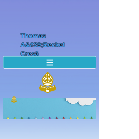
Thomas
A&#39;Becket
Creșă