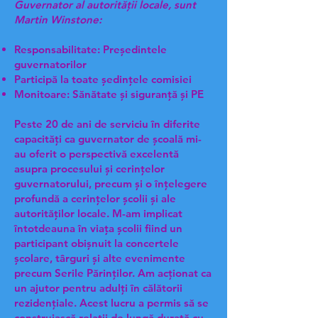
Guvernator al autorității locale, sunt
Martin Winstone:
Responsabilitate: Președintele
guvernatorilor
Participă la toate ședințele comisiei
Monitoare: Sănătate și siguranță și PE
Peste 20 de ani de serviciu în diferite
capacități ca guvernator de școală mi-
au oferit o perspectivă excelentă
asupra procesului și cerințelor
guvernatorului, precum și o înțelegere
profundă a cerințelor școlii și ale
autorităților locale. M-am implicat
întotdeauna în viața școlii fiind un
participant obișnuit la concertele
școlare, târguri și alte evenimente
precum Serile Părinților. Am acționat ca
un ajutor pentru adulți în călătorii
rezidențiale. Acest lucru a permis să se
construiască relații de lungă durată cu