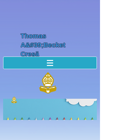
Thomas
A&#39;Becket
Creșă