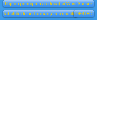
Pagina principală a educației West Sussex
Tabelele de performanță ale școlilor
OFSTED
Clubul de îngrijire a copiilor
Admiteri
Vedere părinte - Ofsted
Bufniță Oxford
Departamentul pentru Educație
Școlile BBC