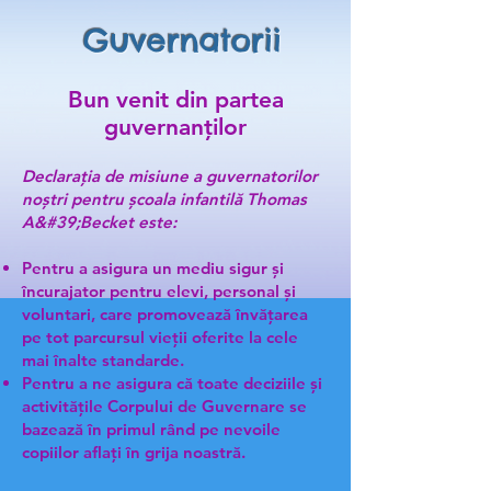
Guvernatorii
Bun venit din partea
guvernanților
Declarația de misiune a guvernatorilor
noștri pentru școala infantilă Thomas
A&#39;Becket este:
Pentru a asigura un mediu sigur și
încurajator pentru elevi, personal și
voluntari, care promovează învățarea
pe tot parcursul vieții oferite la cele
mai înalte standarde.
Pentru a ne asigura că toate deciziile și
activitățile Corpului de Guvernare se
bazează în primul rând pe nevoile
copiilor aflați în grija noastră.