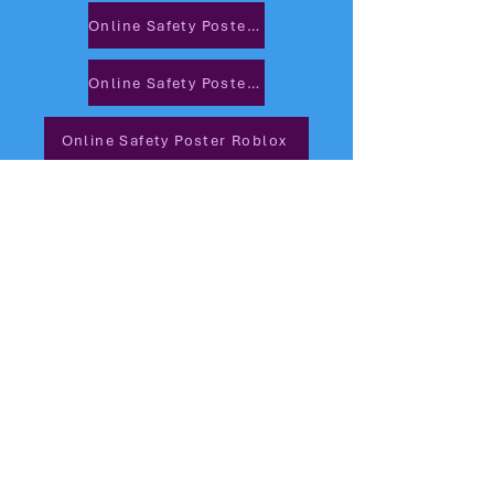
Online Safety Poster Call of Duty
Online Safety Poster Minecraft
Online Safety Poster Roblox
Online Safety Poster GTA
Online Safety Poster Fortnite
Keeping your child safe on Fortnite Chaper 2
Keeping your child safe on Fortnite Battle Royale
Guide to Loot Boxes and Skin Betting