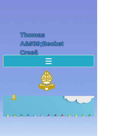
Thomas
A&#39;Becket
Creșă