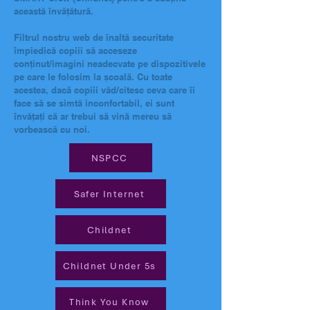
această învățătură.
Filtrul nostru web de înaltă securitate
împiedică copiii să acceseze
conținut/imagini neadecvate pe dispozitivele
pe care le folosim la școală. Cu toate
acestea, dacă copiii văd/citesc ceva care îi
face să se simtă inconfortabil, ei sunt
învățați că ar trebui să vină mereu să
vorbească cu noi.
NSPCC
Safer Internet
Childnet
Childnet Under 5s
Think You Know