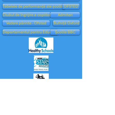
Tabelele de performanță ale școlilor
OFSTED
Clubul de îngrijire a copiilor
Admiteri
Vedere părinte - Ofsted
Bufniță Oxford
Departamentul pentru Educație
Școlile BBC