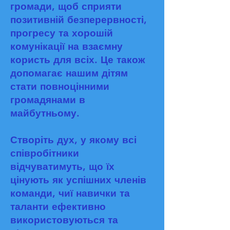
громади, щоб сприяти
позитивній безперервності,
прогресу та хорошій
комунікації на взаємну
користь для всіх. Це також
допомагає нашим дітям
стати повноцінними
громадянами в
майбутньому.
Створіть дух, у якому всі
співробітники
відчуватимуть, що їх
цінують як успішних членів
команди, чиї навички та
таланти ефективно
використовуються та