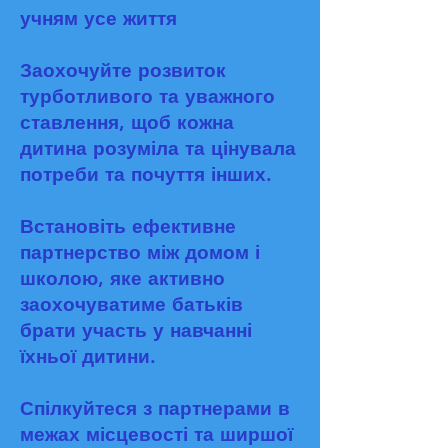
учням усе життя
Заохочуйте розвиток
турботливого та уважного
ставлення, щоб кожна
дитина розуміла та цінувала
потреби та почуття інших.
Встановіть ефективне
партнерство між домом і
школою, яке активно
заохочуватиме батьків
брати участь у навчанні
їхньої дитини.
Спілкуйтеся з партнерами в
межах місцевості та ширшої