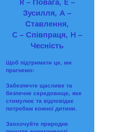
R – Повага, E –
Зусилля, A –
Ставлення,
C – Співпраця, H –
Чесність
Щоб підтримати це, ми
прагнемо:
Забезпечте щасливе та
безпечне середовище, яке
стимулює та відповідає
потребам кожної дитини.
Заохочуйте природне
почуття допитливості,