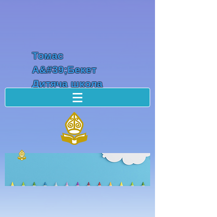
Томас
А&#39;Бекет
Дитяча школа