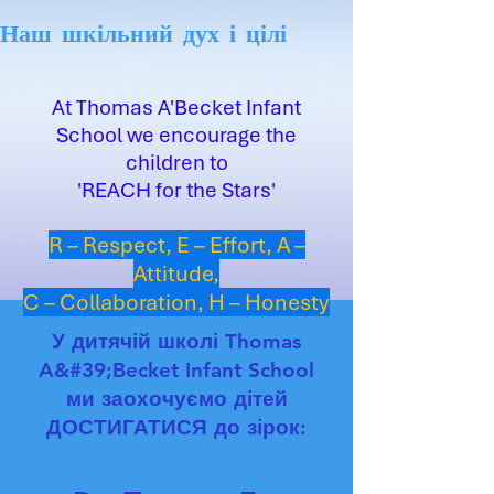
Наш шкільний дух і цілі
At Thomas A'Becket Infant
School we encourage the
children to
'REACH for the Stars'
R – Respect, E – Effort, A –
Attitude,
C – Collaboration, H – Honesty
У дитячій школі Thomas
A&#39;Becket Infant School
ми заохочуємо дітей
ДОСТИГАТИСЯ до зірок: