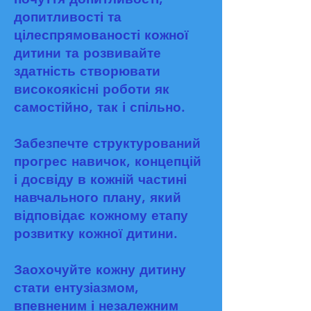
допитливості та
цілеспрямованості кожної
дитини та розвивайте
здатність створювати
високоякісні роботи як
самостійно, так і спільно.
Забезпечте структурований
прогрес навичок, концепцій
і досвіду в кожній частині
навчального плану, який
відповідає кожному етапу
розвитку кожної дитини.
Заохочуйте кожну дитину
стати ентузіазмом,
впевненим і незалежним