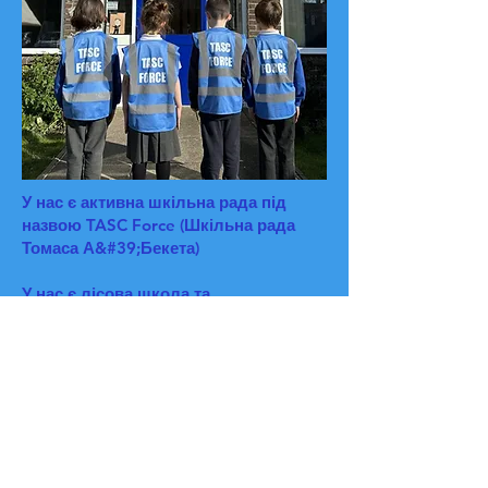
У нас є активна шкільна рада під
назвою TASC Force (Шкільна рада
Томаса А&#39;Бекета)
У нас є лісова школа та
природоохоронна територія, до якої
мають доступ усі діти, і яку OFSTED
описує як «виняткову»
Ми школа, яка поважає права
У нас є популярний сніданок/клуб
після школи