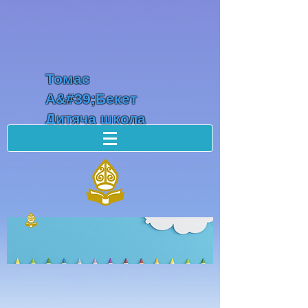
Томас
А&#39;Бекет
Дитяча школа