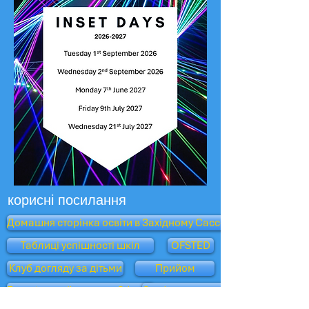
корисні посилання
Домашня сторінка освіти в Західному Сассексі
Таблиці успішності шкіл
OFSTED
Клуб догляду за дітьми
Прийом
Батьківський погляд - Офстед
Оксфордська сова