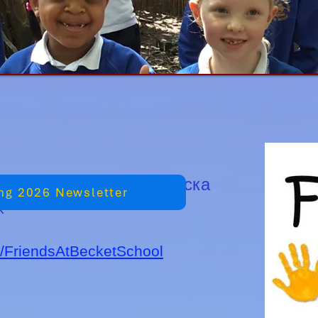
ації про FABS, будь ласка
ng 2026 Newsletter
k
m/FriendsAtBecketSchool