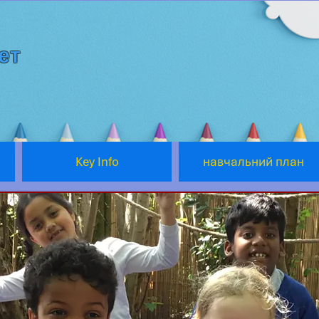
ет
Key Info
навчальний план