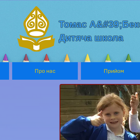
Томас А&#39;Бек
Дитяча школа
Про нас
Прийом