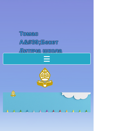
Томас
А&#39;Бекет
Дитяча школа