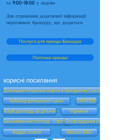
та 9:00–18:00 у неділю
Для отримання додаткової інформації
перегляньте брошуру, що додається.
Послуги для оренди Брошура
Політика оренди
корисні посилання
Домашня сторінка освіти в Західному Сассексі
Таблиці успішності шкіл
OFSTED
Клуб догляду за дітьми
Прийом
Батьківський погляд - Офстед
Оксфордська сова
Відділ освіти
Школи BBC