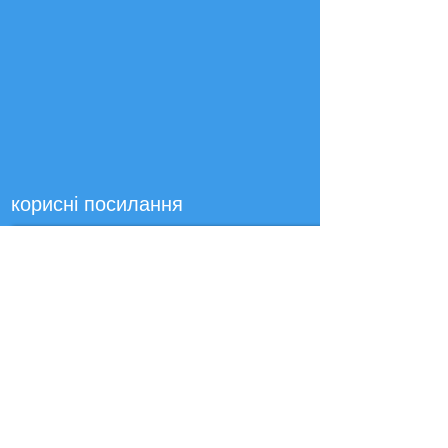
корисні посилання
Домашня сторінка освіти в Західному Сассексі
Таблиці успішності шкіл
OFSTED
Клуб догляду за дітьми
Прийом
Батьківський погляд - Офстед
Оксфордська сова
Відділ освіти
Школи BBC