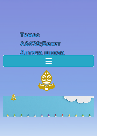
Томас
А&#39;Бекет
Дитяча школа