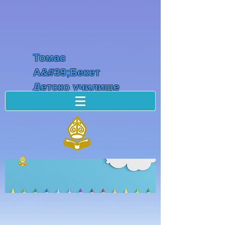
Томас
А&#39;Бекет
Детско училище