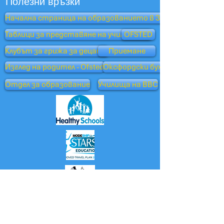
Полезни връзки
Начална страница на образованието в Западен Съсекс
Таблици за представяне на училищата
OFSTED
Клубът за грижа за децата
Приемане
Изглед на родител - Ofsted
Оксфордски бухал
Отдел за образование
Училища на BBC