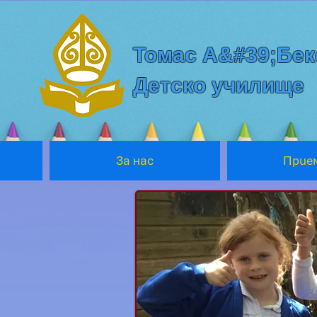
Томас А&#39;Бек
Детско училище
За нас
Прие