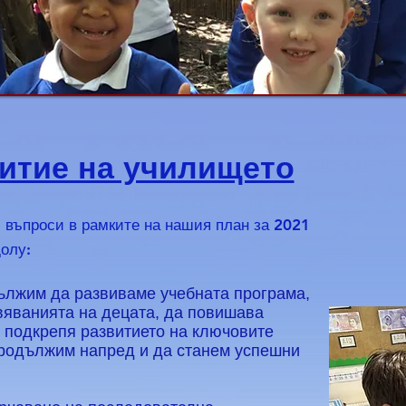
витие на училището
 въпроси в рамките на нашия план за 2021
долу:
ължим да развиваме учебната програма,
вяванията на децата, да повишава
а подкрепя развитието на ключовите
продължим напред и да станем успешни