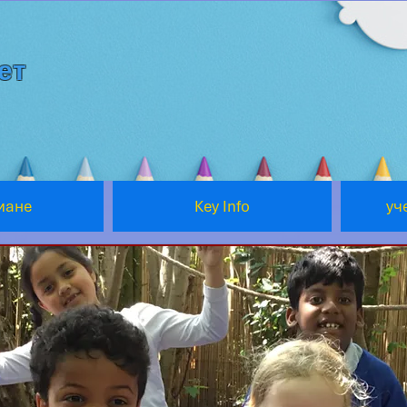
ет
мане
Key Info
уч