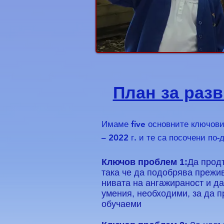
План за раз
Имаме five
основните ключови
– 2022 г. и те са посочени по-
Ключов проблем 1:
Да прод
така че да подобрява прежи
нивата на ангажираност и д
умения, необходими, за да 
обучаеми