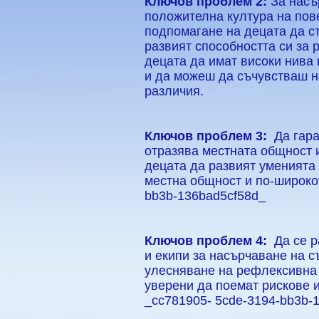
Ключов проблем 2:
За насъ
положителна култура на пов
подпомагане на децата да с
развият способността си за 
децата да имат високи нива 
и да можеш да съчувстваш н
различия.
Ключов проблем 3:
Да гара
отразява местната общност 
децата да развият уменията
местна общност и по-широко
bb3b-136bad5cf58d_
Ключов проблем 4:
Да се р
и екипи за насърчаване на с
улесняване на рефлексивна 
уверени да поемат рискове 
_cc781905- 5cde-3194-bb3b-