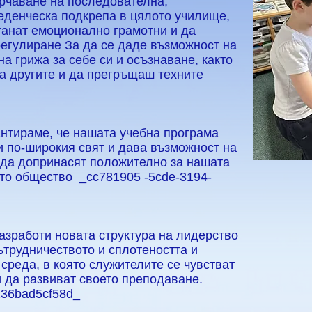
рчаване на последователна,
еденческа подкрепа в цялото училище,
танат емоционално грамотни и да
регулиране За да се даде възможност на
на грижа за себе си и осъзнаване, както
а другите и да прегръщаш техните
нтираме, че нашата учебна програма
и по-широкия свят и дава възможност на
 да допринасят положително за нашата
то общество _cc781905 -5cde-3194-
азработи новата структура на лидерство
ътрудничеството и сплотеността и
среда, в която служителите се чувстват
и да развиват своето преподаване.
136bad5cf58d_