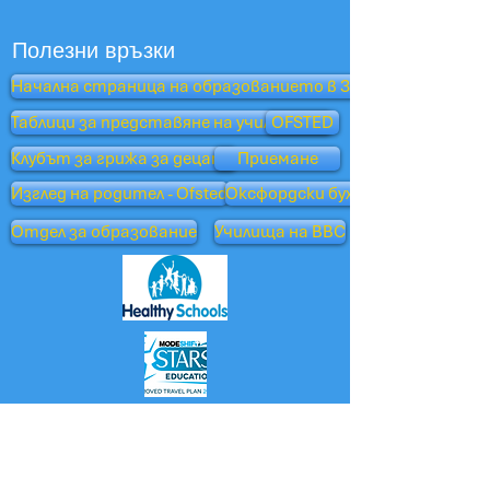
Полезни връзки
Начална страница на образованието в Западен Съсекс
Таблици за представяне на училищата
OFSTED
Клубът за грижа за децата
Приемане
Изглед на родител - Ofsted
Оксфордски бухал
Отдел за образование
Училища на BBC