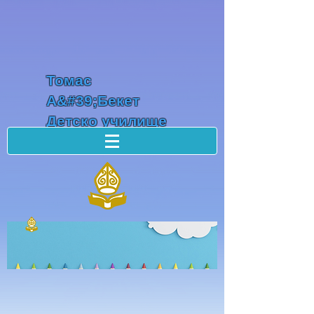
Томас
А&#39;Бекет
Детско училище