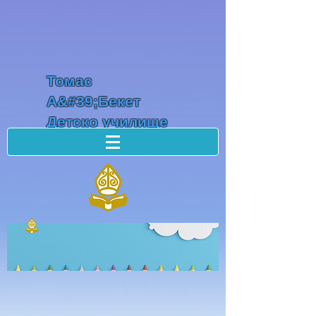
Томас
А&#39;Бекет
Детско училище