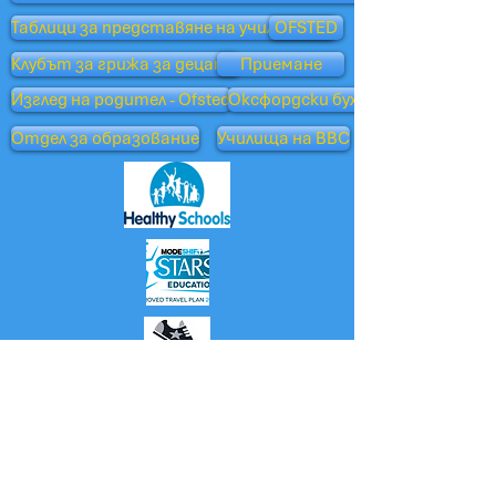
Таблици за представяне на училищата
OFSTED
Клубът за грижа за децата
Приемане
Изглед на родител - Ofsted
Оксфордски бухал
Отдел за образование
Училища на BBC