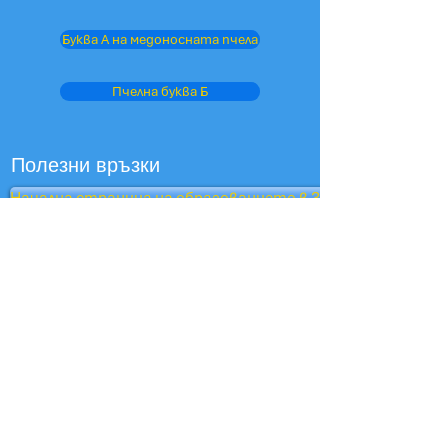
Буква А на медоносната пчела
Пчелна буква Б
Полезни връзки
Начална страница на образованието в Западен Съсекс
Таблици за представяне на училищата
OFSTED
Клубът за грижа за децата
Приемане
Изглед на родител - Ofsted
Оксфордски бухал
Отдел за образование
Училища на BBC