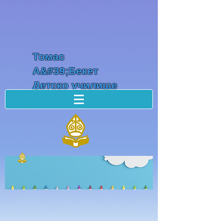
Томас
А&#39;Бекет
Детско училище