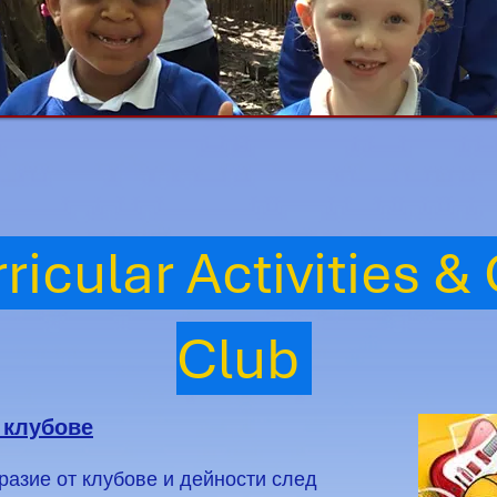
ricular Activities &
Club
 клубове
азие от клубове и дейности след