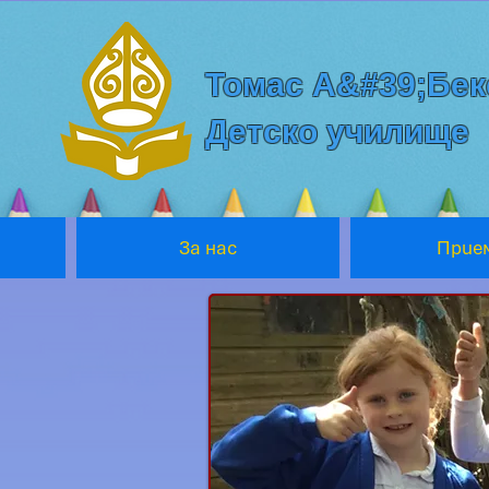
Томас А&#39;Бек
Детско училище
За нас
Прие