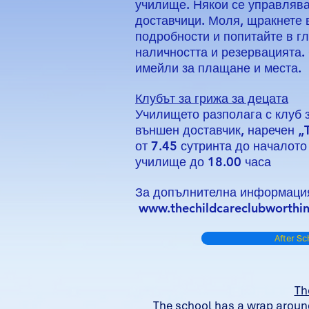
училище. Някои се управлява
доставчици. Моля, щракнете 
подробности и попитайте в г
наличността и резервацията
имейли за плащане и места.
Клубът за грижа за децата
Училището разполага с клуб з
външен доставчик, наречен „
от 7.45 сутринта до началото
училище до 18.00 часа
За допълнителна информация,
www.thechildcareclubworthin
After S
Th
The school has a wrap around