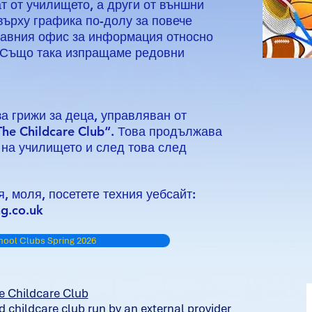
т от училището, а други от външни
върху графика по-долу за повече
лавния офис за информация относно
. Също така изпращаме редовни
а грижи за деца, управляван от
The Childcare Club“. Това продължава
 на училището и след това след
 моля, посетете техния уебсайт:
g.co.uk
chool Clubs Spring 2026
e Childcare Club
 childcare club run by an external provider