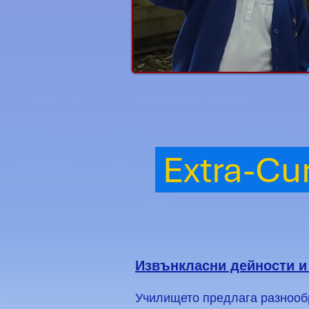
Extra-Cur
Извънкласни дейности и
Училището предлага разнообр