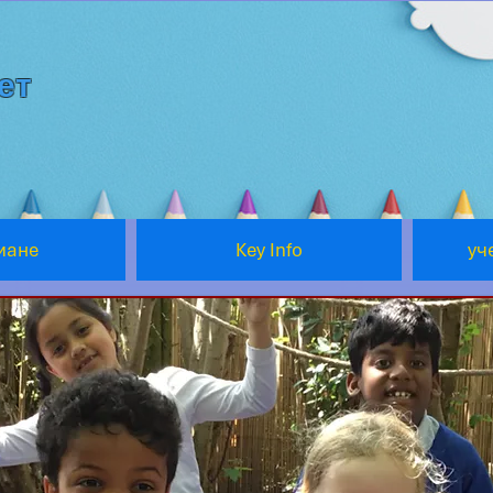
ет
мане
Key Info
уч