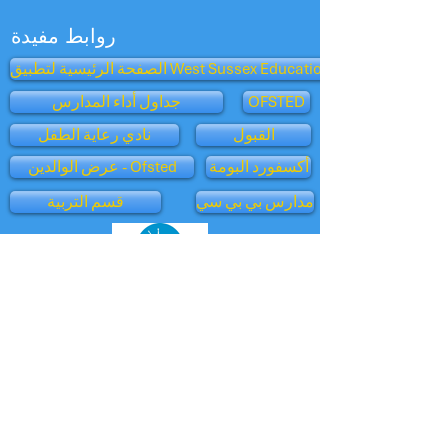
روابط مفيدة
الصفحة الرئيسية لتطبيق West Sussex Education
OFSTED
جداول أداء المدارس
القبول
نادي رعاية الطفل
أكسفورد البومة
عرض الوالدين - Ofsted
مدارس بي بي سي
قسم التربية