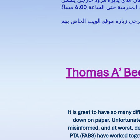
Thomas A’ Be
It is great to have so many di
down on paper. Unfortunate
misinformed, and at worst, d
PTA (FABS) have worked toget