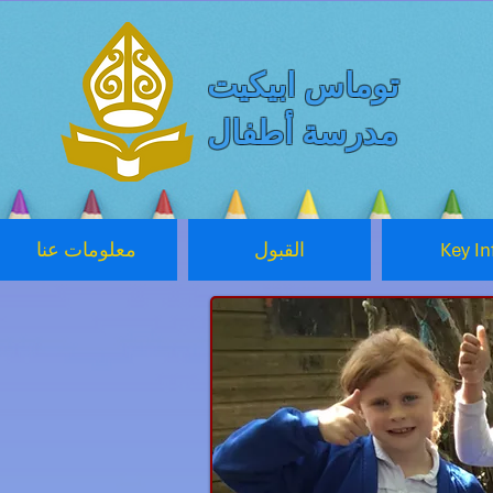
توماس ابيكيت
مدرسة أطفال
Key In
القبول
معلومات عنا