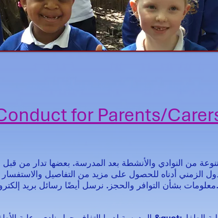
Conduct for Parents/Carers
وعة من النوادي والأنشطة بعد المدرسة. بعضها تدار من قبل 
دول الزمني أدناه للحصول على مزيد من التفاصيل والاستفسا
فر والحجز. نرسل أيضًا رسائل بريد إلكتروني منتظمة حول الدفع والمساحات.
المدرسة لديها التفاف حول نادي رعاية الأطفال الذي يديره مزود خا