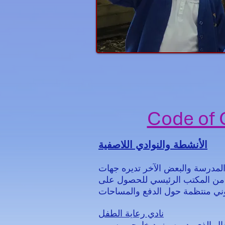
Code of 
الأنشطة والنوادي اللاصفية
المدرسة والبعض الآخر تديره جهات
ر من المكتب الرئيسي للحصول على
نادي رعاية الطفل
رجي يسمى &quot;نادي رعاية الطفل&quot;. يبدأ هذا من