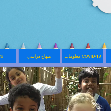
معلومات COVID-19
منهاج دراسي
fo