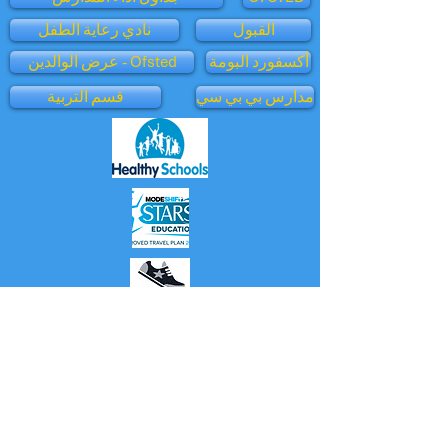
القبول
نادي رعاية الطفل
أكسفورد البومة
عرض الوالدين - Ofsted
مدارس بي بي سي
قسم التربية