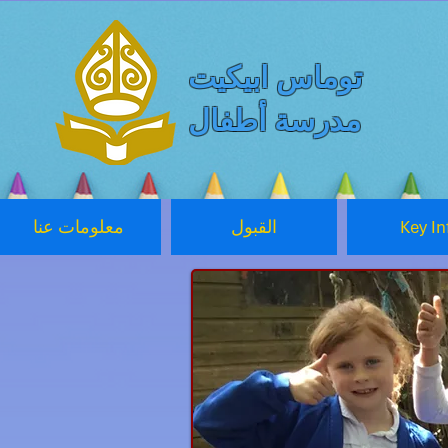
توماس ابيكيت
مدرسة أطفال
Key In
القبول
معلومات عنا