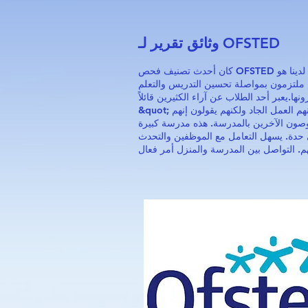
وثائق تقرير لـ OFSTED
كان أحدث تصنيف فحص OFSTED لدينا هو &quot;جيد&quot; (يوليو 2019). يصف التقرير مدرستنا بأنها &quot;A caring ، مدرسة صديقة للمجتمع ، حيث يكون
م ملتزمون بمواصلة تحسين التدريس والتعلم
الكثيرين قائلاً: &quot;مدرستنا هي أفضل مدرسة في العالم.&quot;
&quot; إنهم يعلمون أن المعلمين يتوقعون منهم العمل الجاد ولكنهم يقولون إنهم &quot;يبذلون الجهد&quot;. يستمتع التلاميذ بالتحديات التي يقدمها لهم الموظفون
لآباء يدعمون المدرسة بأغلبية ساحقة ؛ 100 ٪ من أولياء الأمور يوصون الآخرين بالمدرسة. هذه مدرسة كبيرة
ى حدة. يسهل التعامل مع الموظفين والتحدث