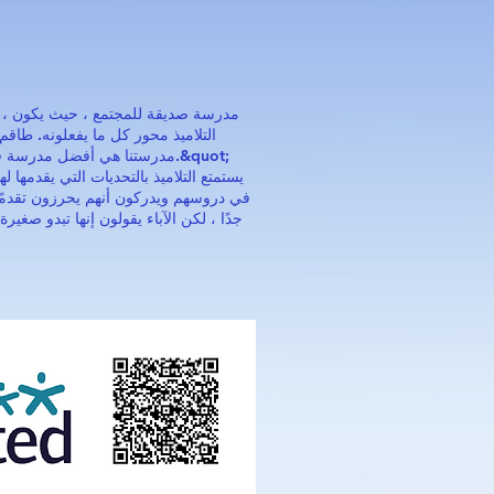
التلاميذ محور كل ما يفعلونه. طاق
جدًا ، لكن الآباء يقولون إنها تبدو ص