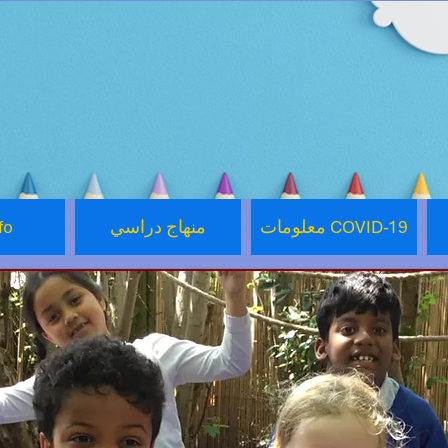
معلومات COVID-19
منهاج دراسي
fo