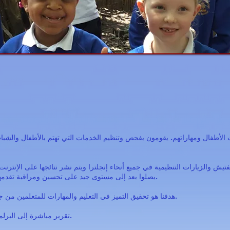
تيش والزيارات التنظيمية في جميع أنحاء إنجلترا ويتم نشر نتائجها على الإنترن
يصلوا بعد إلى مستوى جيد على تحسين ومراقبة تقدمهم ومشاركة أفضل الممارسات التي نجدها.
هدفنا هو تحقيق التميز في التعليم والمهارات للمتعلمين من جميع الأعمار ، وفي رعاية الأطفال والشباب.
OFSTED تقرير مباشرة إلى البرلمان. هم مستقلون وغير متحيزين.