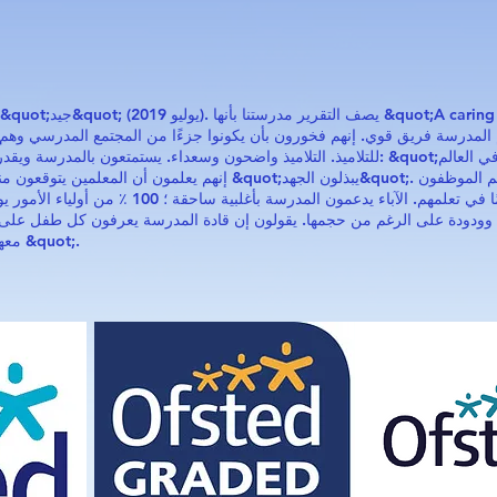
م المدرسة فريق قوي. إنهم فخورون بأن يكونوا جزءًا من المجتمع المدرسي وه
للتلاميذ. التلاميذ واضحون وسعداء. يستمتعون بالمدرسة ويقدرونها.يعبر أحد الطلاب عن آراء 
في دروسهم ويدركون أنهم يحرزون تقدمًا في تعلمهم. ا
غيرة وودودة على الرغم من حجمها. يقولون إن قادة المدرسة يعرفون كل طفل عل
معهم. التواصل بين المدرسة والمنزل أمر فعال &quot;.