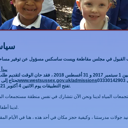
سياس
يبدأ 
إذا كان لديك طفل يتراوح تاريخ ميلاده بين 1 سبتمبر 2017 و 
www.westsussex.gov.uk/admissions
تحتاج إلى 
تفتح التطبيقات يوم الاثنين 4 أكتوبر 2021 وتغلق يوم السبت 15 يناير 2022.
لدينا أطفال على لفة خارج مستجمعات المياه.