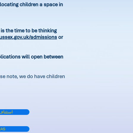
ocating children a space in
is the time to be thinking
ssex.gov.uk/admissions
or
plications will open between
se note, we do have children
استئناف 
عمليات