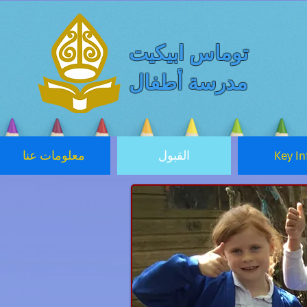
توماس ابيكيت
مدرسة أطفال
Key In
القبول
معلومات عنا