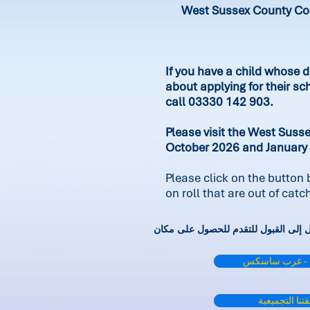
West Sussex County Coun
If you have a child whose d
about applying for their sc
call 03330 142 903.
Please visit the West Suss
October 2026 and January
Please click on the button
on roll that are out of cat
ية - غرب ساسكس
نا التجميعية