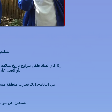
مكتب القبول في مجلس مقاطعة ويست ساسكس مسؤول عن توفير مساحة للأطفال في المدرسة وتخصيصها.
أو اتصل على 03330142903.
في 2014-2015 تغيرت منطقة مستجمعات المياه لدينا ونحن الآن نتشارك في نفس منطقة مستجمعات المياه مع البعض
&quot;جولات المدرسة&quot; - سنعلن عن مواعيد جولات مدرستنا ، وكيفية حجز مكان في أحد هذه ، هنا في الأيام المقبلة.