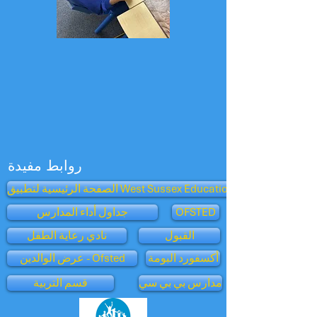
روابط مفيدة
الصفحة الرئيسية لتطبيق West Sussex Education
OFSTED
جداول أداء المدارس
القبول
نادي رعاية الطفل
أكسفورد البومة
عرض الوالدين - Ofsted
مدارس بي بي سي
قسم التربية